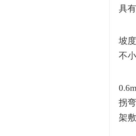
具有
(1
坡度
不小
(3
0.
拐弯
架敷
直