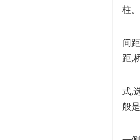
柱
(
间距
距,
(
式,
般是
2
一侧