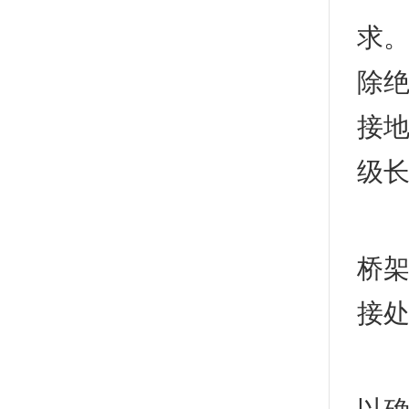
求。
除绝
接
级
3
桥
接
桥