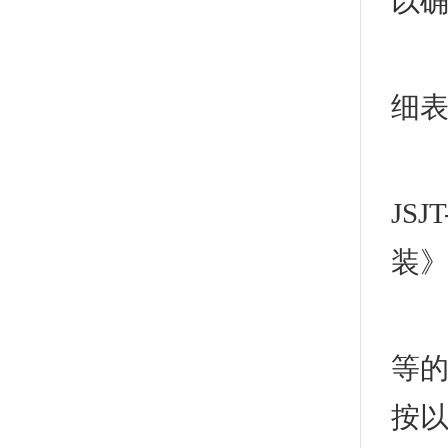
以
3
细
电
JS
装》0
3
等
按