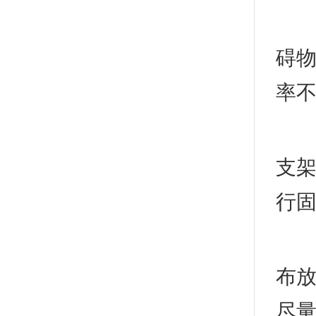
(7
碍物
率不
(8
支架
行
(9
布放
尽量