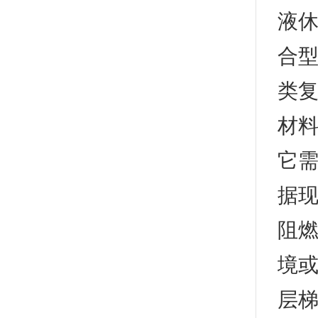
液休
合型
类
材
它需
据
阻
境或
层梯