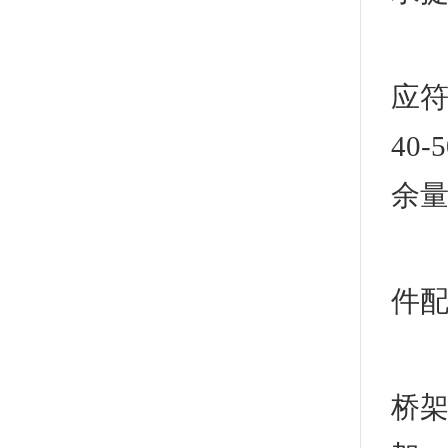
1
应
40
余
3
件
2
桥架