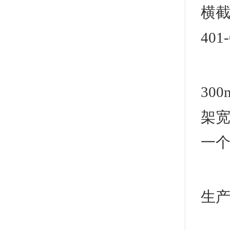
横截面
401-
2
30
架宽
一
要
生产
2