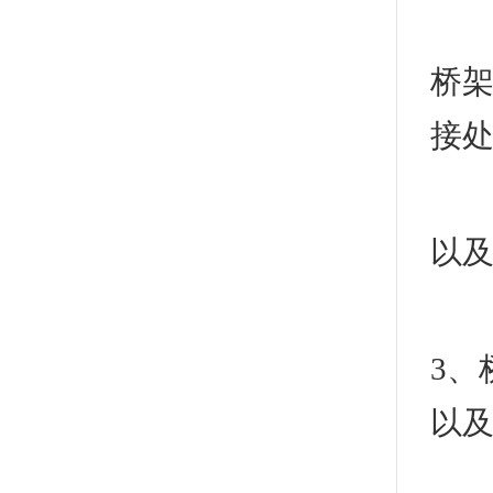
3
桥
接
六
以
1
3、
以及
七