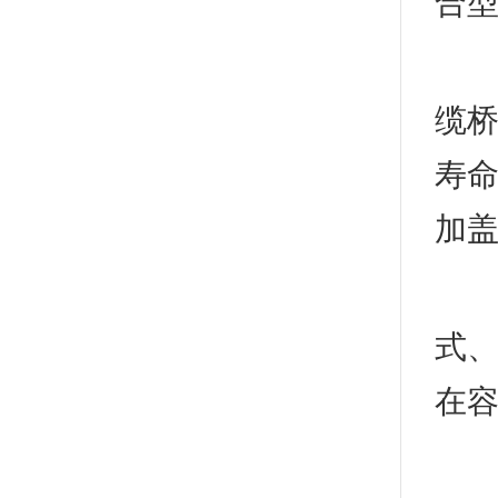
合
2
缆
寿
加
3
式
在
4