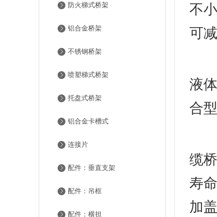
防火梯式桥架
不小
铝合金桥架
可减
不锈钢桥架
1
喷塑梯式桥架
液体
托盘式桥架
合
铝合金卡槽式
2
连接片
缆
配件：垂直支架
寿
配件：吊框
加
配件：横担