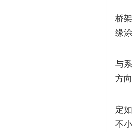
2
桥架
缘
3
与
方
展
定如
不小