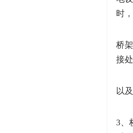
时
3
桥
接
六
以
1
3、