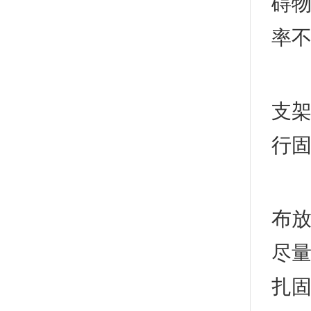
碍物
率不
(8
支架
行
(9
布放
尽量
扎固