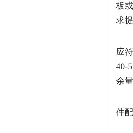
板或
求
1
应
40
余
3
件
2