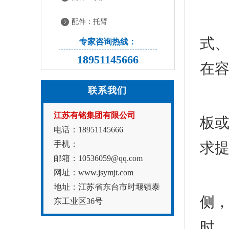
3
配件：托臂
式
专家咨询热线：
18951145666
在
联系我们
4
江苏有铭集团有限公司
板或
电话：18951145666
手机：
求
邮箱：10536059@qq.com
网址：www.jsymjt.com
如
地址：江苏省东台市时堰镇泰
侧
东工业区36号
时