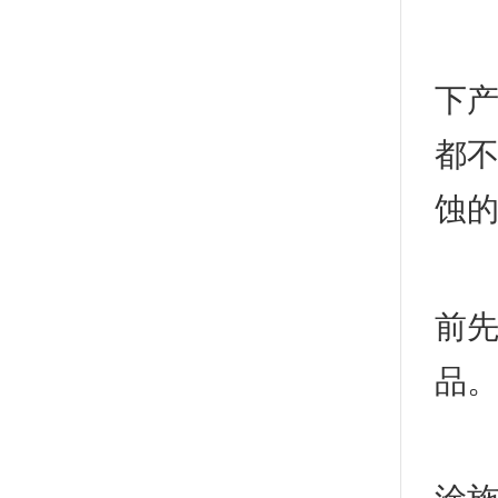
但
下
都
蚀
如
前
品
喷