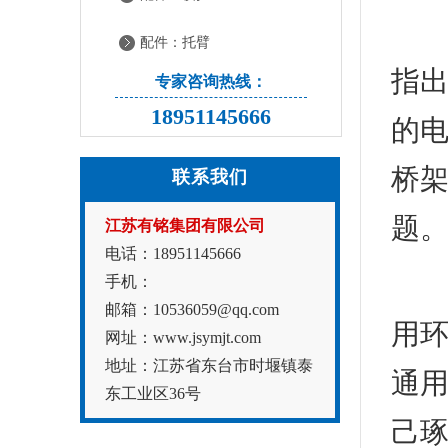
在
配件：托臂
指
专家咨询热线：
18951145666
的
桥
联系我们
题
江苏有铭集团有限公司
电话：18951145666
在
手机：
邮箱：10536059@qq.com
用
网址：www.jsymjt.com
地址：江苏省东台市时堰镇泰
通
东工业区36号
己