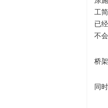
涂
工
已
不
玻璃
桥架
1.
同
2