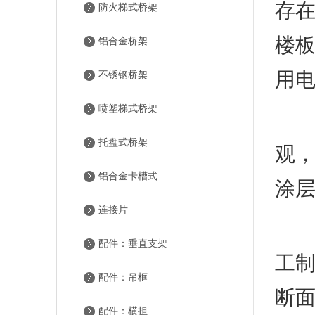
存
防火梯式桥架
楼
铝合金桥架
用
不锈钢桥架
喷塑梯式桥架
托盘式桥架
观
铝合金卡槽式
涂
连接片
防
配件：垂直支架
工
配件：吊框
断
配件：横担