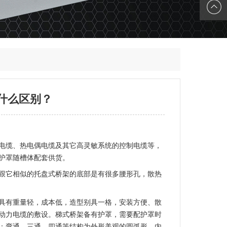
们
QQ客服
什么区别？
电缆、热电偶电缆及其它高灵敏系统的控制电缆等，
护罩随槽体配套供货。
跟它相似的托盘式桥架的底部是有很多腰形孔，散热
具有重量轻，成本低，造型别具一格，安装方便、散
动力电缆的敷设。梯式桥架备有护罩，需要配护罩时
：弯通、三通、四通等结构为外形美观的圆弧形，内