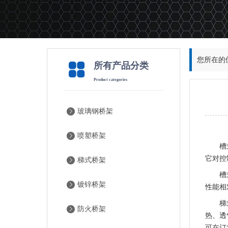
您所在的
所有产品分类
Product categories
玻璃钢桥架
喷塑桥架
槽
它对控
梯式桥架
槽
镀锌桥架
性能相
梯
防火桥架
热、透
可在订