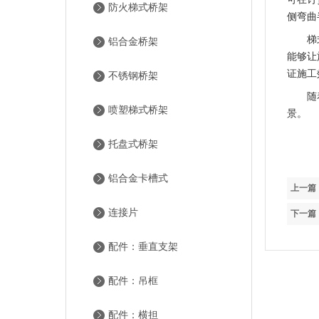
防火梯式桥架
侧弯曲
梯
铝合金桥架
能够让
证施工
不锈钢桥架
随
喷塑梯式桥架
景。
托盘式桥架
铝合金卡槽式
上一篇
连接片
下一篇
配件：垂直支架
配件：吊框
配件：横担