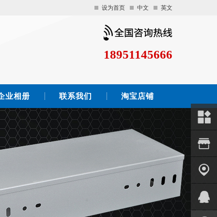
设为首页
中文
英文
18951145666
企业相册
联系我们
淘宝店铺
关于我
们
产品中
心
联系我