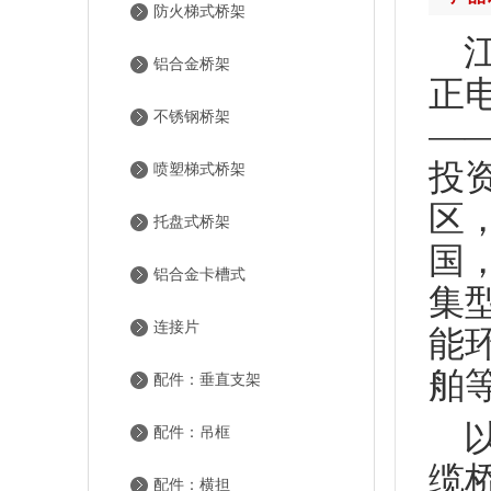
防火梯式桥架
铝合金桥架
正
不锈钢桥架
—
投
喷塑梯式桥架
区
托盘式桥架
国
铝合金卡槽式
集
连接片
能
舶
配件：垂直支架
配件：吊框
缆
配件：横担