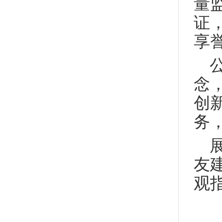
量监
证，
享
念
创
务
友
观