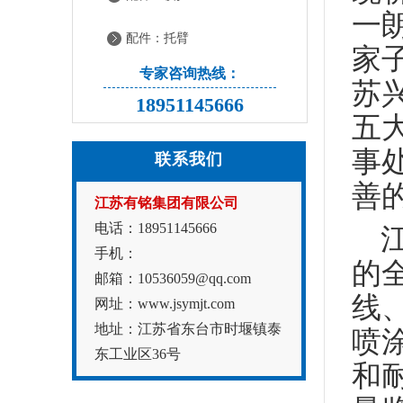
一
配件：托臂
家
专家咨询热线：
苏
18951145666
五
事
联系我们
善
江苏有铭集团有限公司
电话：18951145666
手机：
的
邮箱：10536059@qq.com
线
网址：www.jsymjt.com
地址：江苏省东台市时堰镇泰
喷
东工业区36号
和