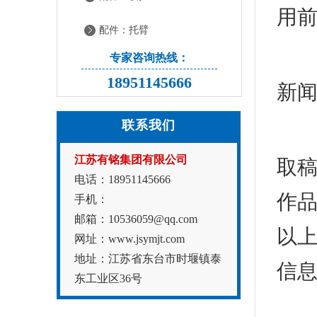
用
配件：托臂
如
专家咨询热线：
18951145666
新
联系我们
特
江苏有铭集团有限公司
取
电话：18951145666
作
手机：
邮箱：10536059@qq.com
以
网址：www.jsymjt.com
地址：江苏省东台市时堰镇泰
信息请
东工业区36号