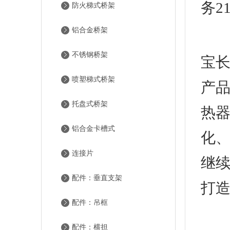
务2
防火梯式桥架
铝合金桥架
常宝
不锈钢桥架
宝长
喷塑梯式桥架
产品
托盘式桥架
热
铝合金卡槽式
化
连接片
继
配件：垂直支架
打
配件：吊框
免
配件：横担