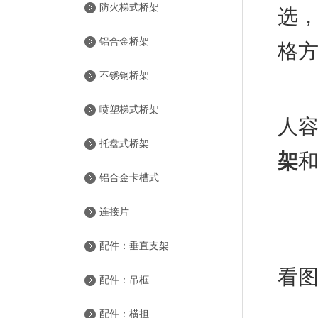
防火梯式桥架
选
铝合金桥架
格
不锈钢桥架
喷塑梯式桥架
人
托盘式桥架
架
铝合金卡槽式
喷
连接片
其
配件：垂直支架
看
配件：吊框
喷
配件：横担