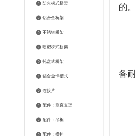
防火梯式桥架
的
铝合金桥架
不锈钢桥架
防
喷塑梯式桥架
.
托盘式桥架
备
铝合金卡槽式
型
连接片
配件：垂直支架
托
配件：吊框
推
配件：横担